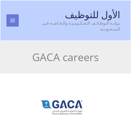
S
الأول للتوظيف
cont
بـوابـة الـوظـائـف الـحـكـومـيـة والـخـاصـة فـي
الـسـعـوديـة
GACA careers