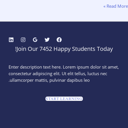
ئة
Read Mor
مة
يران
دني
وظيف
Join Our 7452 Happy Students​ Today!
يفة
ر
ة
Enter description text here. Lorem ipsum dolor sit amet,
اقات
consectetur adipiscing elit. Ut elit tellus, luctus nec
مة
ullamcorper mattis, pulvinar dapibus leo.​
عاليات
START LEARNING