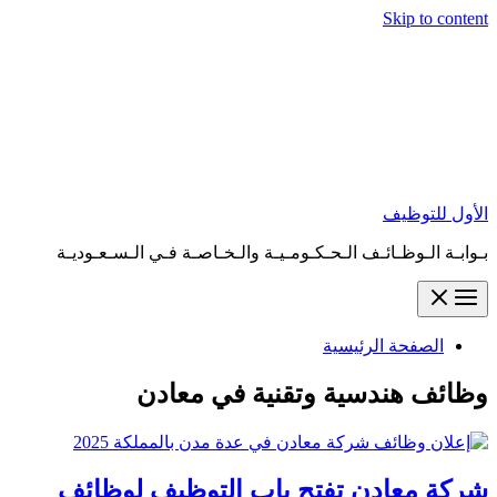
Skip to content
الأول للتوظيف
بـوابـة الـوظـائـف الـحـكـومـيـة والـخـاصـة فـي الـسـعـوديـة
الصفحة الرئيسية
وظائف هندسية وتقنية في معادن
شركة معادن تفتح باب التوظيف لوظائف