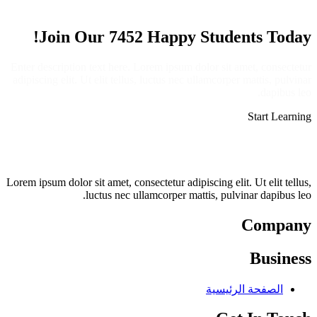
Join Our 7452 Happy Students​ Today!
Enter description text here. Lorem ipsum dolor sit amet, consectetur
adipiscing elit. Ut elit tellus, luctus nec ullamcorper mattis, pulvinar
dapibus leo.​
Start Learning
Lorem ipsum dolor sit amet, consectetur adipiscing elit. Ut elit tellus,
luctus nec ullamcorper mattis, pulvinar dapibus leo.
Company
Business
الصفحة الرئيسية