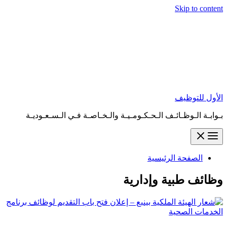
Skip to content
الأول للتوظيف
بـوابـة الـوظـائـف الـحـكـومـيـة والـخـاصـة فـي الـسـعـوديـة
الصفحة الرئيسية
وظائف طبية وإدارية