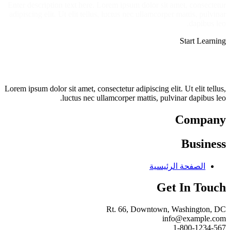
Enter description text here. Lorem ipsum dolor sit amet, consectetur
adipiscing elit. Ut elit tellus, luctus nec ullamcorper mattis, pulvinar
dapibus leo.​
Start Learning
Lorem ipsum dolor sit amet, consectetur adipiscing elit. Ut elit tellus,
luctus nec ullamcorper mattis, pulvinar dapibus leo.
Company
Business
الصفحة الرئيسية
Get In Touch
Rt. 66, Downtown, Washington, DC
info@example.com​
1-800-1234-567