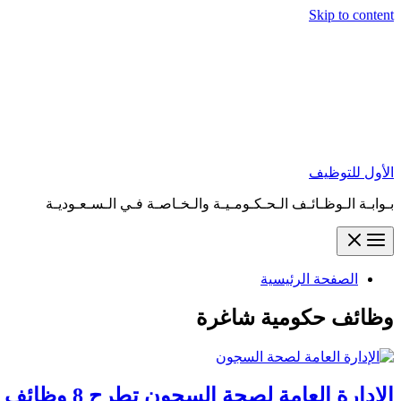
Skip to content
الأول للتوظيف
بـوابـة الـوظـائـف الـحـكـومـيـة والـخـاصـة فـي الـسـعـوديـة
الصفحة الرئيسية
وظائف حكومية شاغرة
الإدارة العامة لصحة السجون تطرح 8 وظائف طبية شاغرة عبر منصة جدارات