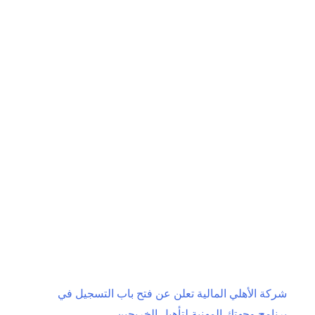
الرياض
يفتح
باب
التقديم
لبرنامج
فرسان
الرياض
لحديثي
التخرج
لعام
2026م
شركة الأهلي المالية تعلن عن فتح باب التسجيل في
برنامج وجهتك المهنية لتأهيل الخريجين