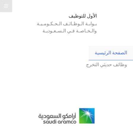
Ski
t
الأول للتوظيف
conten
بـوابـة الـوظـائـف الـحـكـومـيـة
والـخـاصـة فـي الـسـعـوديـة
الصفحة الرئيسية
وظائف حديثي التخرج