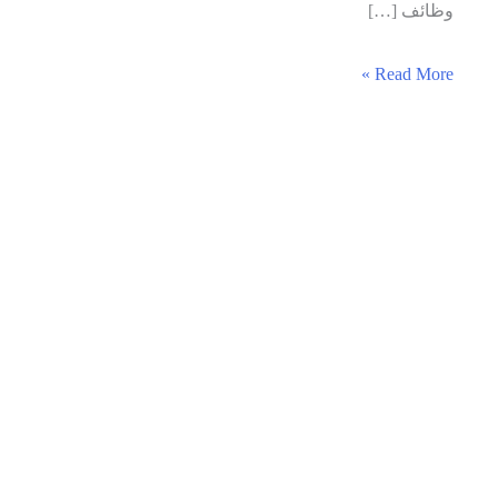
وظائف […]
أرامكو
Read More »
السعودية
تعلن
عن
التسجيل
مفتوح
لحديثي
التخرج
وذوي
الخبرة
في
مختلف
الوظائف