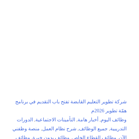
باب
التقديم
في
برنامج
تطوير
الخريجين
لجميع
التخصصات
شركة تطوير التعليم القابضة تفتح باب التقديم في برنامج
همّة تطوير 2026م
وظائف اليوم
,
أخبار هامة
,
التأمينات الاجتماعية
,
الدورات
التدريبية
,
جميع الوظائف
,
شرح نظام العمل
,
منصة وظفني
الآن
,
وظائف القطاع الخاص
,
وظائف بدون خبرة
,
وظائف