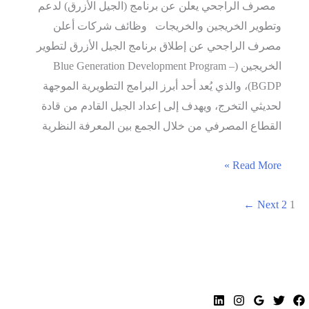
مصرف الراجحي يعلن عن برنامج (الجيل الأزرق) لدعم
وتطوير الخريجين والخريجات وظائف شركات أعلن
مصرف الراجحي عن إطلاق برنامج الجيل الأزرق لتطوير
الخريجين (Blue Generation Development Program –
BGDP)، والذي يُعد أحد أبرز البرامج التطويرية الموجهة
لحديثي التخرج، ويهدف إلى إعداد الجيل القادم من قادة
القطاع المصرفي من خلال الجمع بين المعرفة النظرية
مصرف
Read More »
الراجحي
1
2
يعلن
Next
←
عن
برنامج
(الجيل
الأزرق)
لدعم