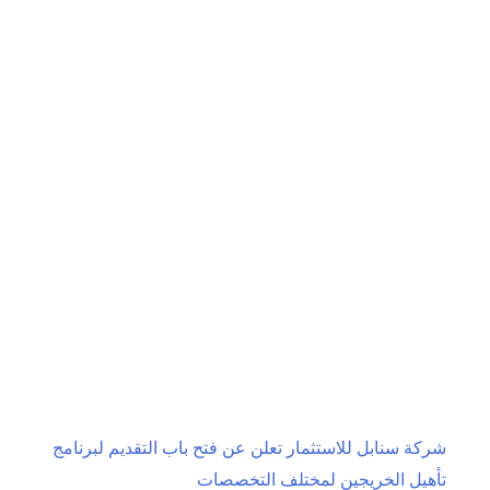
الأهلي
المالية
تعلن
عن
فتح
باب
التسجيل
في
برنامج
وجهتك
المهنية
لتأهيل
الخريجين
شركة سنابل للاستثمار تعلن عن فتح باب التقديم لبرنامج
تأهيل الخريجين لمختلف التخصصات