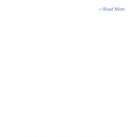
شركة
Read More »
كي
بي
إم
جي
تعلن
عن
بدء
التقديم
في
برنامج
هامات
لتطوير
الخريجين
2026م