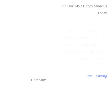
وتطوير
Join Our 7452 Happy Students​
الخريجين
Today!
والخريجات
Enter description text here.
Lorem ipsum dolor sit amet,
consectetur adipiscing elit. Ut
elit tellus, luctus nec ullamcorper
mattis, pulvinar dapibus leo.​
Start Learning
Company