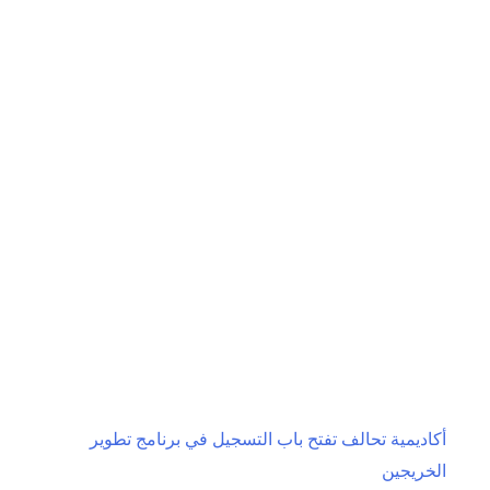
سنابل
للاستثمار
تعلن
عن
فتح
باب
التقديم
لبرنامج
تأهيل
الخريجين
لمختلف
التخصصات
أكاديمية تحالف تفتح باب التسجيل في برنامج تطوير
الخريجين