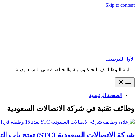
Skip to content
الأول للتوظيف
بـوابـة الـوظـائـف الـحـكـومـيـة والـخـاصـة فـي الـسـعـوديـة
الصفحة الرئيسية
وظائف تقنية في شركة الاتصالات السعودية
شركة الاتصالات السعودية (STC) تفتح باب التوظيف لـ 15 وظيفة شاغرة للجنسين