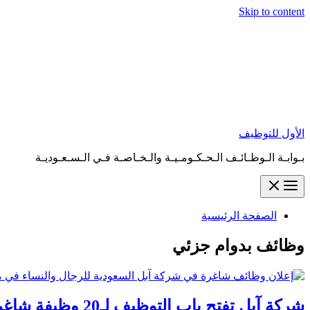
Skip to content
الأول للتوظيف
بـوابـة الـوظـائـف الـحـكـومـيـة والـخـاصـة فـي الـسـعـوديـة
الصفحة الرئيسية
وظائف بدوام جزئي
شركة آبل تفتح باب التوظيف لـ20 وظيفة شاغرة للجنسين في مختلف مدن المملكة