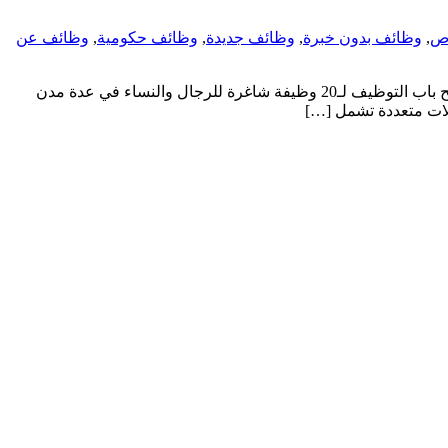
اص
,
وظائف بدون خبرة
,
وظائف جديدة
,
وظائف حكومية
,
وظائف عن
شركة آبل تفتح باب التوظيف لـ20 وظيفة شاغرة للجنسين في مختلف مدن المملكة وظائف شركات أعلنت شركة Apple السعودية عن فتح باب التوظيف لـ20 وظيفة شاغرة للرجال والنساء في عدة مدن
لات متعددة تشمل […]