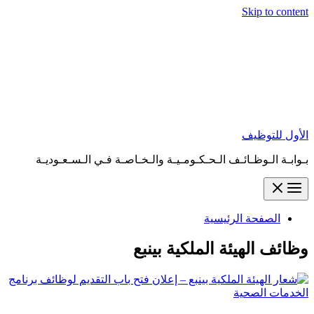
Skip to content
الأول للتوظيف
بـوابـة الـوظـائـف الـحـكـومـيـة والـخـاصـة فـي الـسـعـوديـة
الصفحة الرئيسية
وظائف الهيئة الملكية بينبع