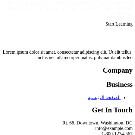
Enter description text here. Lorem ipsum dolor sit amet, consectetur
adipiscing elit. Ut elit tellus, luctus nec ullamcorper mattis, pulvinar
dapibus leo.​
Start Learning
Lorem ipsum dolor sit amet, consectetur adipiscing elit. Ut elit tellus,
luctus nec ullamcorper mattis, pulvinar dapibus leo.
Company
Business
الصفحة الرئيسية
Get In Touch
Rt. 66, Downtown, Washington, DC
info@example.com​
1-800-1234-567