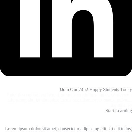
Join Our 7452 Happy Students​ Today!
Enter description text here. Lorem ipsum dolor sit amet, consectetur
adipiscing elit. Ut elit tellus, luctus nec ullamcorper mattis, pulvinar
dapibus leo.​
Start Learning
Lorem ipsum dolor sit amet, consectetur adipiscing elit. Ut elit tellus,