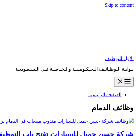
Skip to content
الأول للتوظيف
بـوابـة الـوظـائـف الـحـكـومـيـة والـخـاصـة فـي الـسـعـوديـة
الصفحة الرئيسية
وظائف الدمام
شركة حسن جميل للسيارات تفتح باب التوظيف