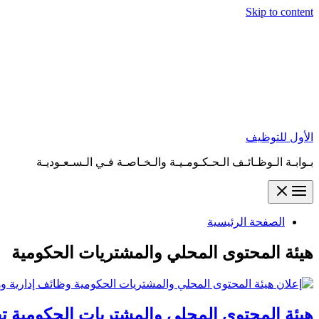
Skip to content
الأول للتوظيف
بـوابـة الـوظـائـف الـحـكـومـيـة والـخـاصـة فـي الـسـعـوديـة
الصفحة الرئيسية
هيئة المحتوى المحلي والمشتريات الحكومية
هيئة المحتوى المحلي والمشتريات الحكومية تفتح باب التقديم لـ 7 وظائف إدارية و