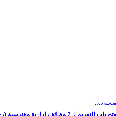
هندسية (رجال ونساء) عبر جدارات