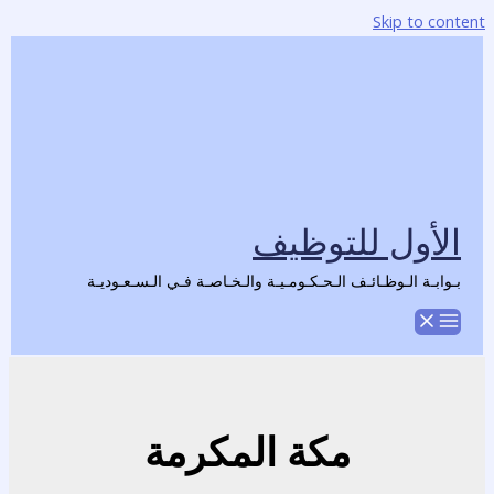
Skip to content
الأول للتوظيف
بـوابـة الـوظـائـف الـحـكـومـيـة والـخـاصـة فـي الـسـعـوديـة
مكة المكرمة