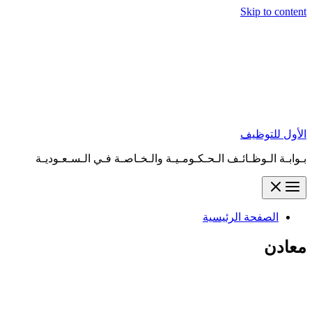
Skip to content
الأول للتوظيف
بـوابـة الـوظـائـف الـحـكـومـيـة والـخـاصـة فـي الـسـعـوديـة
الصفحة الرئيسية
معادن