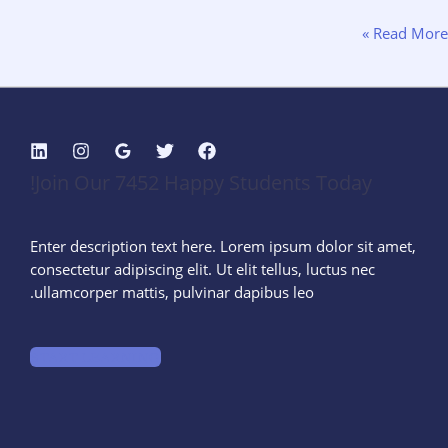
ة
Read Mor
ان
Join Our 7452 Happy Students​ Today!
ديم
ائف
افة
Enter description text here. Lorem ipsum dolor sit amet,
ية
consectetur adipiscing elit. Ut elit tellus, luctus nec
يدات
ullamcorper mattis, pulvinar dapibus leo.​
ياض
START LEARNING