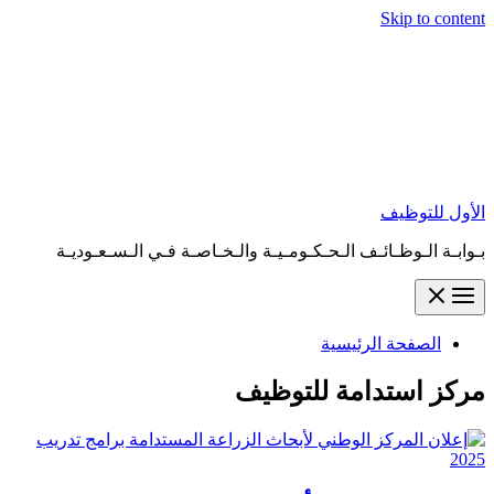
Skip to content
الأول للتوظيف
بـوابـة الـوظـائـف الـحـكـومـيـة والـخـاصـة فـي الـسـعـوديـة
الصفحة الرئيسية
مركز استدامة للتوظيف