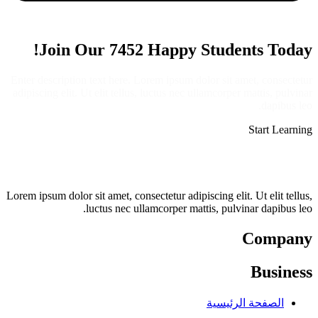
Join Our 7452 Happy Students​ Today!
Enter description text here. Lorem ipsum dolor sit amet, consectetur
adipiscing elit. Ut elit tellus, luctus nec ullamcorper mattis, pulvinar
dapibus leo.​
Start Learning
Lorem ipsum dolor sit amet, consectetur adipiscing elit. Ut elit tellus,
luctus nec ullamcorper mattis, pulvinar dapibus leo.
Company
Business
الصفحة الرئيسية