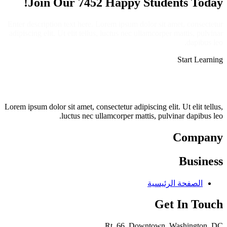
Join Our 7452 Happy Students​ Today!
Enter description text here. Lorem ipsum dolor sit amet, consectetur
adipiscing elit. Ut elit tellus, luctus nec ullamcorper mattis, pulvinar
dapibus leo.​
Start Learning
Lorem ipsum dolor sit amet, consectetur adipiscing elit. Ut elit tellus,
luctus nec ullamcorper mattis, pulvinar dapibus leo.
Company
Business
الصفحة الرئيسية
Get In Touch
Rt. 66, Downtown, Washington, DC