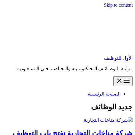
Skip to content
الأول للتوظيف
بـوابـة الـوظـائـف الـحـكـومـيـة والـخـاصـة فـي الـسـعـوديـة
الصفحة الرئيسية
جديد الوظائف
شركة مناخات التجارية تفتح باب التوظيف