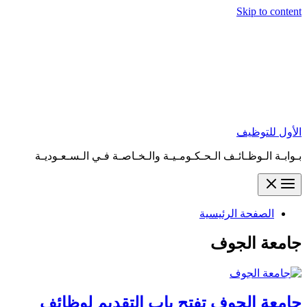
Skip to content
الأول للتوظيف
بـوابـة الـوظـائـف الـحـكـومـيـة والـخـاصـة فـي الـسـعـوديـة
الصفحة الرئيسية
جامعة الجوف
جامعة الجوف تفتح باب التقديم لوظائف