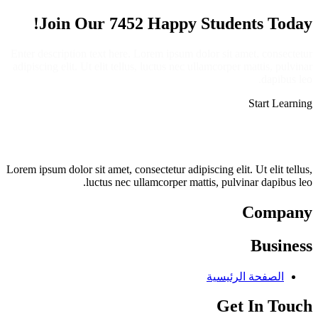
Join Our 7452 Happy Students​ Today!
Enter description text here. Lorem ipsum dolor sit amet, consectetur
adipiscing elit. Ut elit tellus, luctus nec ullamcorper mattis, pulvinar
dapibus leo.​
Start Learning
Lorem ipsum dolor sit amet, consectetur adipiscing elit. Ut elit tellus,
luctus nec ullamcorper mattis, pulvinar dapibus leo.
Company
Business
الصفحة الرئيسية
Get In Touch