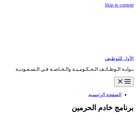
Skip to content
الأول للتوظيف
بـوابـة الـوظـائـف الـحـكـومـيـة والـخـاصـة فـي الـسـعـوديـة
الصفحة الرئيسية
برنامج خادم الحرمين