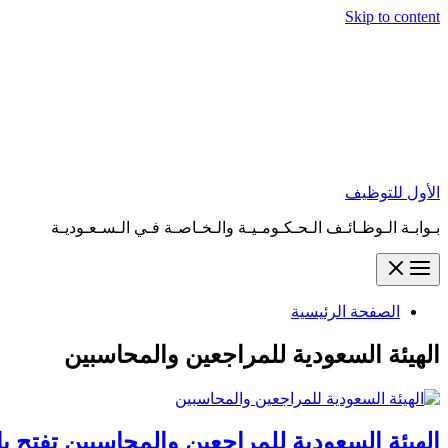
Skip to content
الأول للتوظيف
بـوابـة الـوظـائـف الـحـكـومـيـة والـخـاصـة فـي الـسـعـوديـة
الصفحة الرئيسية
الهيئة السعودية للمراجعين والمحاسبين
الهيئة السعودية للمراجعين والمحاسبين تفتح ب