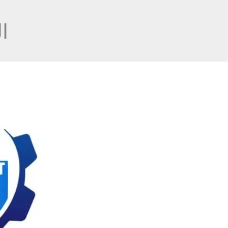
Ski
t
ا
conten