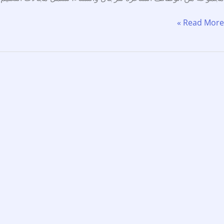
لمعهد
Read More »
لعالي
لتقنيات
لورقية
فتح
اب
لتوظيف
وظائف
عليمية
إدارية
راتب
7,00
يال
ما
وق