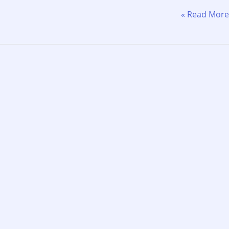
لمعهد
Read More »
لعالي
لتقنيات
لورقية
جدة
فتح
اب
لتوظيف
رواتب
بدأ
ن
6,00
يال