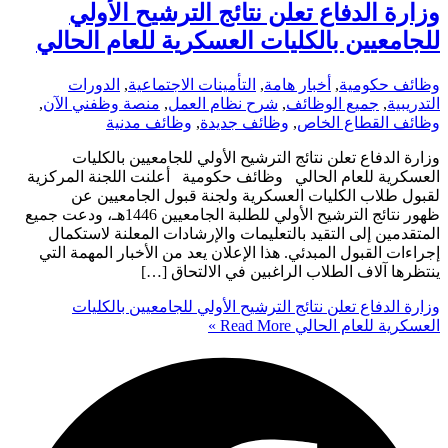
وزارة الدفاع تعلن نتائج الترشيح الأولي
للجامعيين بالكليات العسكرية للعام الحالي
وظائف حكومية
,
أخبار هامة
,
التأمينات الاجتماعية
,
الدورات
التدريبية
,
جميع الوظائف
,
شرح نظام العمل
,
منصة وظفني الآن
,
وظائف القطاع الخاص
,
وظائف جديدة
,
وظائف مدنية
وزارة الدفاع تعلن نتائج الترشيح الأولي للجامعيين بالكليات
العسكرية للعام الحالي وظائف حكومية أعلنت اللجنة المركزية
لقبول طلاب الكليات العسكرية ولجنة قبول الجامعيين عن
ظهور نتائج الترشيح الأولي للطلبة الجامعيين 1446هـ، ودعت جميع
المتقدمين إلى التقيد بالتعليمات والإرشادات المعلنة لاستكمال
إجراءات القبول المبدئي. هذا الإعلان يعد من الأخبار المهمة التي
ينتظرها آلاف الطلاب الراغبين في الالتحاق […]
وزارة الدفاع تعلن نتائج الترشيح الأولي للجامعيين بالكليات
العسكرية للعام الحالي
Read More »