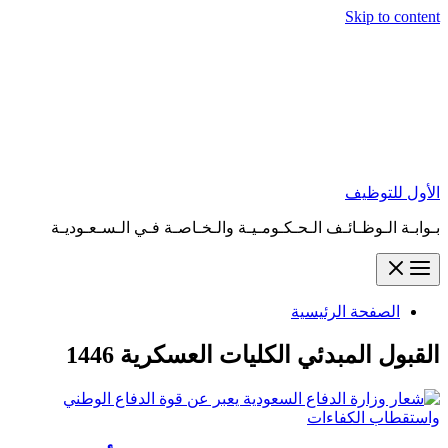
Skip to content
الأول للتوظيف
بـوابـة الـوظـائـف الـحـكـومـيـة والـخـاصـة فـي الـسـعـوديـة
الصفحة الرئيسية
القبول المبدئي الكليات العسكرية 1446