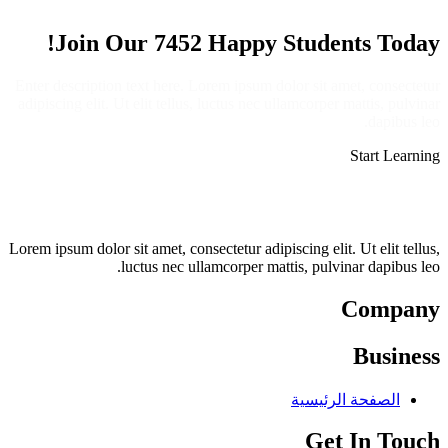
Join Our 7452 Happy Students​ Today!
Enter description text here. Lorem ipsum dolor sit amet, consectetur
adipiscing elit. Ut elit tellus, luctus nec ullamcorper mattis, pulvinar
dapibus leo.​
Start Learning
Lorem ipsum dolor sit amet, consectetur adipiscing elit. Ut elit tellus,
luctus nec ullamcorper mattis, pulvinar dapibus leo.
Company
Business
الصفحة الرئيسية
Get In Touch