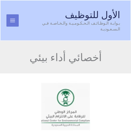
S
الأول للتوظيف
cont
بـوابـة الـوظـائـف الـحـكـومـيـة والـخـاصـة فـي
الـسـعـوديـة
أخصائي أداء بيئي