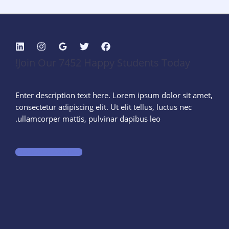
ابة
تزام
ئي
Join Our 7452 Happy Students​ Today!
وظيف
يفة
Enter description text here. Lorem ipsum dolor sit amet,
ائي
consectetur adipiscing elit. Ut elit tellus, luctus nec
ullamcorper mattis, pulvinar dapibus leo.​
START LEARNING