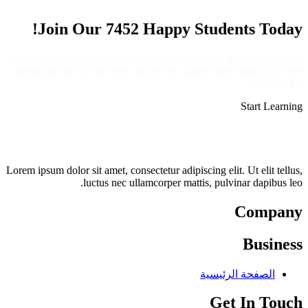
Join Our 7452 Happy Students​ Today!
Enter description text here. Lorem ipsum dolor sit amet, consectetur
adipiscing elit. Ut elit tellus, luctus nec ullamcorper mattis, pulvinar
dapibus leo.​
Start Learning
Lorem ipsum dolor sit amet, consectetur adipiscing elit. Ut elit tellus,
luctus nec ullamcorper mattis, pulvinar dapibus leo.
Company
Business
الصفحة الرئيسية
Get In Touch