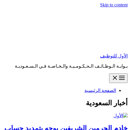
Skip to content
الأول للتوظيف
بـوابـة الـوظـائـف الـحـكـومـيـة والـخـاصـة فـي الـسـعـوديـة
الصفحة الرئيسية
أخبار السعودية
خادم الحرمين الشريفين يوجه بتمديد حساب