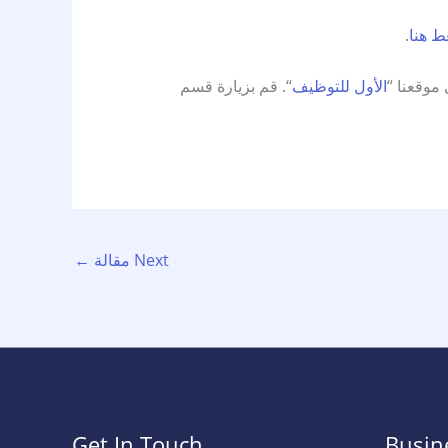
 هنا
.
وقعنا “
الأول للتوظيف
“. قم بزيارة قسم
Next مقالة
←
Get In Touch
Busin