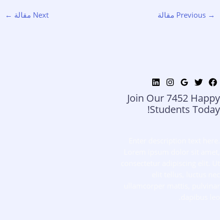
→
Previous مقالة
Next مقالة
←
Join Our 7452 Happy
Students​ Today!
Enter description text here.
Lorem ipsum dolor sit amet,
consectetur adipiscing elit. Ut
elit tellus, luctus nec
ullamcorper mattis, pulvinar
dapibus leo.​