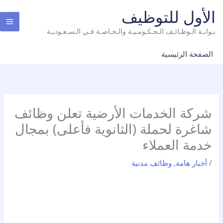
Ski
الأول للتوظيف
t
conten
بـوابـة الـوظـائـف الـحـكـومـيـة والـخـاصـة فـي الـسـعـوديـة
الصفحة الرئيسية
شركة الخدمات الأرضية تعلن وظائف
شاغرة لحملة (الثانوية فأعلى) بمجال
خدمة العملاء
/
أخبار هامة
,
وظائف مدنية