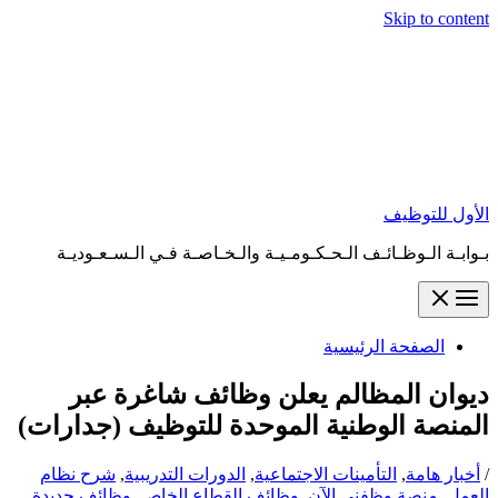
Skip to content
الأول للتوظيف
بـوابـة الـوظـائـف الـحـكـومـيـة والـخـاصـة فـي الـسـعـوديـة
الصفحة الرئيسية
ديوان المظالم يعلن وظائف شاغرة عبر
المنصة الوطنية الموحدة للتوظيف (جدارات)
/
أخبار هامة
,
التأمينات الاجتماعية
,
الدورات التدريبية
,
شرح نظام
العمل
,
منصة وظفني الآن
,
وظائف القطاع الخاص
,
وظائف جديدة
,