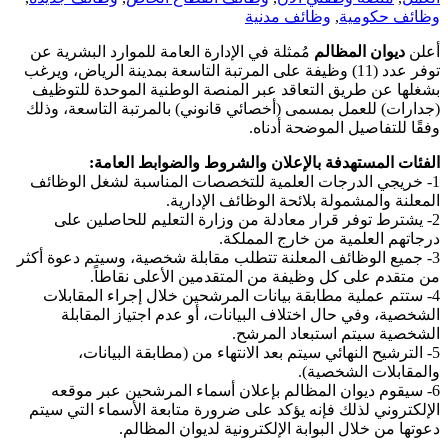
وظائف حكومية
,
وظائف مدنية
أعلن
ديوان المظالم
مُمثلة في الإدارة العامة للموارد البشرية عن
توفر عدد (11) وظيفة على المرتبة التاسعة بمدينة الرياض، ويرغب
بشغلها عن طريق التعاقد عبر المنصة الوطنية الموحدة للتوظيف
(جدارات) للعمل بمسمى (أخصائي قانوني) بالمرتبة التاسعة، وذلك
وفقًا للتفاصيل الموضحة أدناه.
الفئات المستهدفة بالإعلان والشروط والضوابط العامة:
1- خريجي الدرجات العلمية للتخصصات المناسبة لشغل الوظائف
المعلنة والمشمولة بلائحة الوظائف الإدارية.
2- يشترط توفر قرار معادلة من وزارة التعليم للحاصلين على
درجاتهم العلمية من خارج المملكة.
3- جميع الوظائف المعلنة تتطلب مقابلة شخصية، وسيتم دعوة أكثر
من متقدم على كل وظيفة من المتقدمين الأعلى نقاطاً.
4- ستتم عملية مطابقة بيانات المرشحين خلال إجراء المقابلات
الشخصية، وفي حال اختلاف البيانات، أو عدم اجتياز المقابلة
الشخصية سيتم استبعاد المرشح.
5- الترشيح النهائي سيتم بعد الانتهاء من (مطابقة البيانات،
والمقابلات الشخصية).
6- سيقوم ديوان المظالم بإعلان أسماء المرشحين عبر موقعه
الإلكتروني لذلك فإنه يؤكد على ضرورة متابعة الأسماء التي سيتم
دعوتها من خلال البوابة الإلكترونية لديوان المظالم.