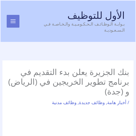
Ski
t
الأول للتوظيف
conten
بـوابـة الـوظـائـف الـحـكـومـيـة والـخـاصـة فـي
الـسـعـوديـة
بنك الجزيرة يعلن بدء التقديم في
برنامج تطوير الخريجين في (الرياض)
و (جدة)
/
أخبار هامة
,
وظائف جديدة
,
وظائف مدنية