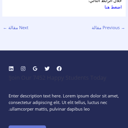
خلال الرابط التالي:
اضغط هنا
→
Previous مقالة
Next مقالة
←
Join Our 7452 Happy Students​ Today!
Enter description text here. Lorem ipsum dolor sit amet,
consectetur adipiscing elit. Ut elit tellus, luctus nec
ullamcorper mattis, pulvinar dapibus leo.​
START LEARNING