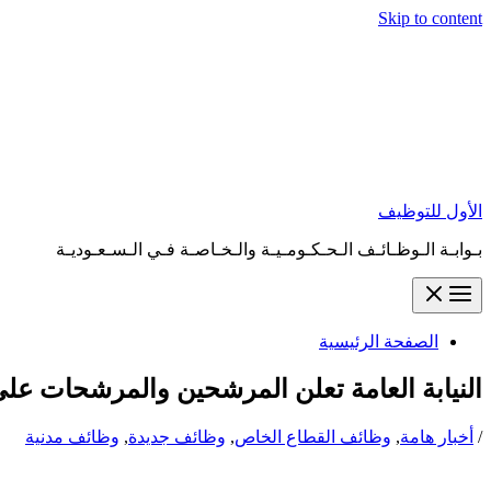
Skip to content
الأول للتوظيف
بـوابـة الـوظـائـف الـحـكـومـيـة والـخـاصـة فـي الـسـعـوديـة
الصفحة الرئيسية
النيابة العامة تعلن المرشحين والمرشحات على
/
أخبار هامة
,
وظائف القطاع الخاص
,
وظائف جديدة
,
وظائف مدنية