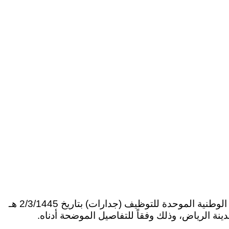
أعلنت النيابة العامة دعوت المرشحين والمرشحات عن طريق المفاضلة المجراة عبر إعلان الوظائف من خلال المنصة الوطنية الموحدة للتوظيف (جدارات) بتاريخ 2/3/1445 هـ
ينة الرياض، وذلك وفقاً للتفاصيل الموضحة أدناه.