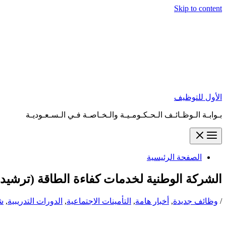
Skip to content
الأول للتوظيف
بـوابـة الـوظـائـف الـحـكـومـيـة والـخـاصـة فـي الـسـعـوديـة
الصفحة الرئيسية
الشركة الوطنية لخدمات كفاءة الطاقة (ترشيد) تعلن 41 وظيفة شاغرة (ثانو
/
وظائف جديدة
,
أخبار هامة
,
التأمينات الاجتماعية
,
الدورات التدريبية
,
ش