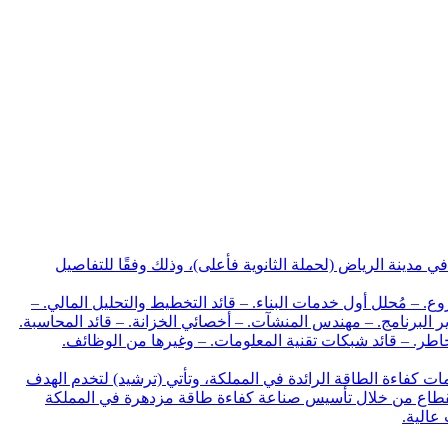
كات صندوق الاستثمارات العامة توفر 41 وظيفة شاغرة بعدة مجالات في مدينة الرياض (لحملة الثانوية فأعلى)، وذلك وفقًا للتفاصيل
 – مُحلل أول خدمات البناء. – قائد التخطيط والتحليل المالي. –
البرنامج. – مهندس المنشآت. – أخصائي الخزانة. – قائد المحاسبة.
خاطر. – قائد شبكات تقنية المعلومات. – وغيرها من الوظائف.
ت كفاءة الطاقة (ترشيد) من قبل صندوق الاستثمارات العامة عام 2017 لتكون شركة خدمات كفاءة الطاقة الرائدة في المملكة، وتأتي (ترشيد) لتخدم الهدف
 القطاع من خلال تأسيس صناعة كفاءة طاقة مزدهرة في المملكة
عالية.