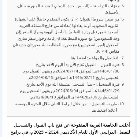
مقرّات الدراسة: – (الرياض، جدة، الدمام، المدينة المنورة، حائل،
الأحساء).
من ضمن شروط القبول: 1- أن يكون المتقدم حاصلاً على الشهادة
الثانوية السعودية أو ما يعادلها (معادلة من خارج المملكة العربية
السعودية من قبل وزارة التعليم). 2- أصل الهوية وجواز السفر (إن
وجد للسعوديين) مع صورة للمطابقة. 3- إقامة وجواز سفر ساري
المفعول (لغير السعوديين) مع صورة للمطابقة. 4- صورتان جديدتان
مقاس (4 × 6).
التفاصيل والمواعيد: اضغط هنا
فترة القبول: – القبول مُتاح الآن بدأ اليوم الأحد بتاريخ
1446/01/08هـ الموافق 2024/07/14م وينتهي القبول يوم
الخميس بتاريخ 1446/02/11هـ الموافق 2024/08/15م.
فترة التسجيل: – يبدأ التسجيل بمشيئة الله يوم الأحد بتاريخ
1446/01/29هـ الموافق 2024/08/04م وينتهي التسجيل يوم
السبت بتاريخ 1446/02/06هـ الموافق 2024/08/10م.
طريقة التسجيل: – من خلال الرابط التالي خلال الفترة الموضحة
أعلاه: اضغط هنا
أعلنت
الجامعة العربية المفتوحة
عن فتح باب القبول والتسجيل
للفصل الدراسي الأول للعام الأكاديمي 2024 – 2025م، في برامج