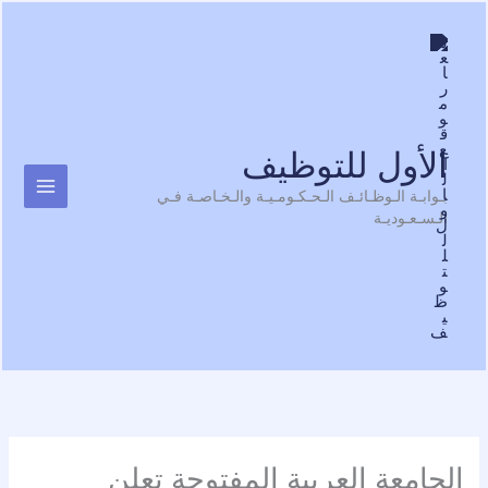
Ski
t
conten
الأول للتوظيف
بـوابـة الـوظـائـف الـحـكـومـيـة والـخـاصـة فـي
الـسـعـوديـة
الجامعة العربية المفتوحة تعلن