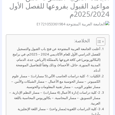
مواعيد القبول بفروعها للفصل الأول
2025/2024م
الخلاصة:
أعلنت الجامعة العربية المفتوحة عن فتح باب القبول والتسجيل
للفصل الدراسي الأول للعام الأكاديمي 2024 – 2025م، في برامج
(البكالوريوس) في كافة فروعها بالمملكة (الرياض، جدة، الدمام،
المدينة المنورة، حائل، الأحساء)، وذلك وفقاً للتفاصيل الموضحة
أدناه.
الكليات: 1- كلية دراسات الحاسب الآلي (5 مسارات): – مسار علوم
الكمبيوتر. – مسار الحوسبة مع الأعمال. – مسار الشبكات والأمن. –
مسار تطوير الويب. – مسار تقنية المعلومات والحوسبة.
2- كلية دراسات إدارة الأعمال (4 مسارات): – مسار النظم الإدارية. –
مسار التسويق. – مسار المحاسبة. – بكالوريوس المحاسبة باللغة
العربية.
3- كلية الدراسات اللغوية (مسار واحد): – مسار اللغة الإنجليزية
وآدابها.