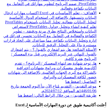
PivotTables. صمم البرنامج لتطوير مهاراتك في التعامل مع
البيانات بكفاءة وفعالية.
الأهداف: – تعلم الأساسيات في Excel اكتساب مهارات إدخال
البيانات وتنسيقها، بالإضافة إلى استخدام الدوال الأساسية
لتحليل البيانات بفعالية. تحليل البيانات باستخدام PivotTables
تعلم كيفية إنشاء وتحليل جداول PivotTables لاستعراض
البيانات واستخلاص النتائج بطرق مرنة ودقيقة. – تطوير
الكفاءة والفعالية في التعامل مع البيانات: تحسين قدراتك في
إدارة وتحليل البيانات بكفاءة، مما يساعدك على اتخاذ قرارات
مستنيرة بناءً على التحليل الدقيق للبيانات.
الأسئلة الشائعة: هل يتم إشعاري بالقبول؟ – يتم إشعارك
بالقبول النهائي عبر البريد الإلكتروني قبل بدء المعسكر /
البرنامج بفترة كافية.
هل توجد شهادة بعد انتهاء المعسكر / البرنامج؟ – تقدم
أكاديمية طويق معسكرات وبرامج بشهادات احترافية
بالشراكة مع كبرى الجهات العالمية، بالإضافة إلى شهادات
حضور لكافة المعسكرات والبرامج.
التفاصيل: اضغط هنا
موعد التقديم: – التقديم مُتاح الآن بدأ اليوم الجمعة بتاريخ
1446/01/06هـ الموافق 2024/07/12م.
طريقة التقديم: – من خلال الرابط التالي: اضغط هنا
أعلنت
أكاديمية طويق
عن دورة المهارات الأساسية لـ Excel