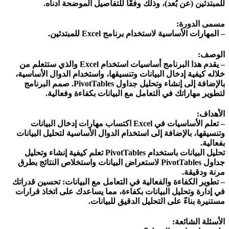
للمبتدئين (عن بُعد)، وذلك وفقًا للتفاصيل الموضحة أدناه.
مسمى الدورة:
– المهارات الأساسية لاستخدام برنامج Excel للمبتدئين.
الوصف:
– يقدم هذا البرنامج أساسيات استخدام Excel والذي ستتعلم من
خلاله كيفية إدخال البيانات وتنسيقها، واستخدام الدوال الأساسية،
بالإضافة إلى إنشاء وتحليل جداول PivotTables. صمم البرنامج
لتطوير مهاراتك في التعامل مع البيانات بكفاءة وفعالية.
الأهداف:
– تعلم الأساسيات في Excel اكتساب مهارات إدخال البيانات
وتنسيقها، بالإضافة إلى استخدام الدوال الأساسية لتحليل البيانات
بفعالية.
تحليل البيانات باستخدام PivotTables تعلم كيفية إنشاء وتحليل
جداول PivotTables لاستعراض البيانات واستخلاص النتائج بطرق
مرنة ودقيقة.
– تطوير الكفاءة والفعالية في التعامل مع البيانات: تحسين قدراتك
في إدارة وتحليل البيانات بكفاءة، مما يساعدك على اتخاذ قرارات
مستنيرة بناءً على التحليل الدقيق للبيانات.
الأسئلة الشائعة: