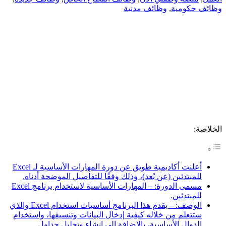
وظائف حكومية
,
وظائف مدنية
الخلاصة:
أعلنت أكاديمية طويق عن دورة المهارات الأساسية لـ Excel
للمبتدئين (عن بُعد)، وذلك وفقًا للتفاصيل الموضحة أدناه.
مسمى الدورة: – المهارات الأساسية لاستخدام برنامج Excel
للمبتدئين.
الوصف: – يقدم هذا البرنامج أساسيات استخدام Excel والذي
ستتعلم من خلاله كيفية إدخال البيانات وتنسيقها، واستخدام
الدوال الأساسية، بالإضافة إلى إنشاء وتحليل جداول