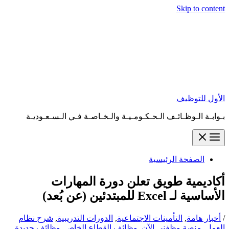
Skip to content
الأول للتوظيف
بـوابـة الـوظـائـف الـحـكـومـيـة والـخـاصـة فـي الـسـعـوديـة
الصفحة الرئيسية
أكاديمية طويق تعلن دورة المهارات
الأساسية لـ Excel للمبتدئين (عن بُعد)
/
أخبار هامة
,
التأمينات الاجتماعية
,
الدورات التدريبية
,
شرح نظام
العمل
,
منصة وظفني الآن
,
وظائف القطاع الخاص
,
وظائف جديدة
,